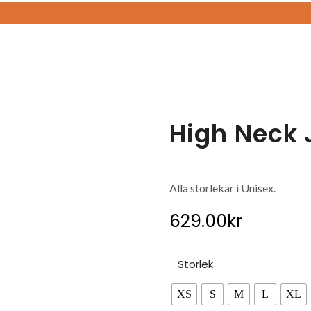
High Neck 
Alla storlekar i Unisex.
629.00
kr
Storlek
XS
S
M
L
XL