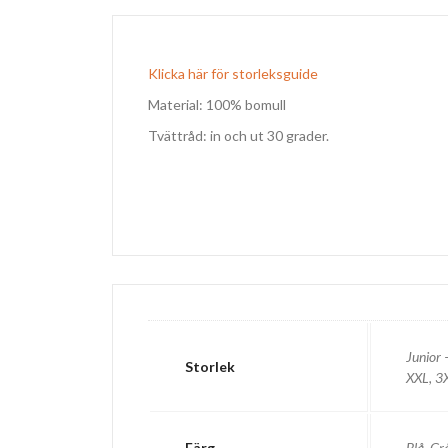
Klicka här för storleksguide
Material: 100% bomull
Tvättråd: in och ut 30 grader.
Junior 
Storlek
XXL, 3
Färg
Blå, Gr