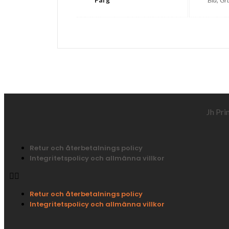
Jh Pri
Retur och återbetalnings policy
Integritetspolicy och allmänna villkor
Retur och återbetalnings policy
Integritetspolicy och allmänna villkor